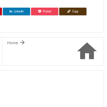
LinkedIn
Pocket
Copy


Home