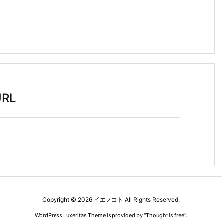
RL
Copyright ©
2026
イエノコト
All Rights Reserved.
WordPress Luxeritas Theme is provided by "
Thought is free
".